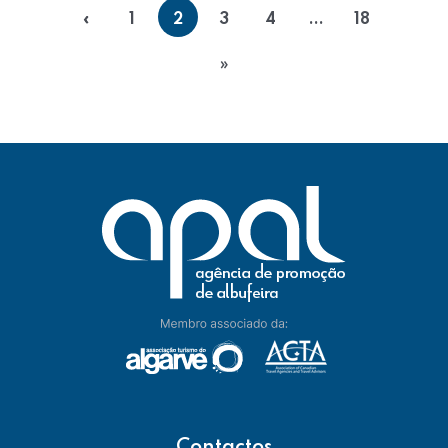
«
1
2
3
4
...
18
»