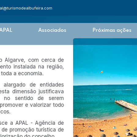
al@turismodealbufeira.com
 APAL
Associados
Próximas ações
do Algarve, com cerca de
nto instalada na região,
m toda a economia.
o alargado de entidades
sta dimensão justificava
s no sentido de serem
promover e valorizar todo
icos.
sce a APAL - Agência de
de promoção turística de
lorização do concelho.