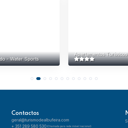
Apartamentos Turísticos
do - Water Sports
Contactos
geral@turismodealbufeira.com
S
+ 351 289 580 530
(Chamada para rede móvel nacional)