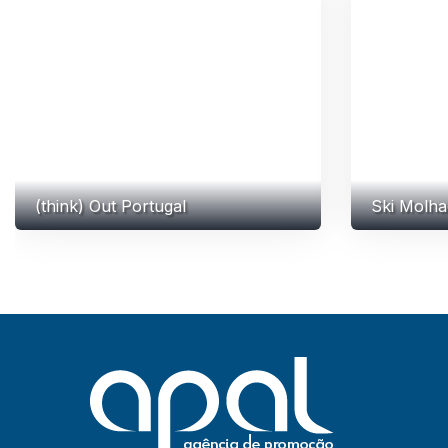
(think) Out Portugal
Ski Molha