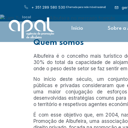
diversidade
da oferta
+ 351 289 580 530
ger
(Chamada para rede móvel nacional)
turístico
local
Início
Sobre a
Quem somos
Albufeira é o concelho mais turístico 
30% do total da capacidade de alojame
onde o peso deste setor se faz sentir e
No início deste século, um conjunt
públicas e privadas consideraram que e
uma maior conjugação de esforço
desenvolvidas estratégias comuns para 
o território e respetivos agentes económ
É com esse objetivo que, em 2004, na
Promoção de Albufeira, uma associação 
direito privado, focada na promoção e va