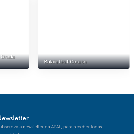
 Orada
Balaia Golf Course
Newsletter
ubscreva a newsletter da APAL, para receber todas