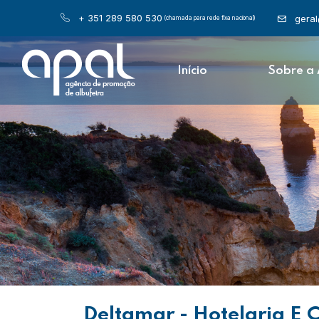
+ 351 289 580 530
gera
(chamada para rede fixa nacional)
Início
Sobre a
Deltamar - Hotelaria E 