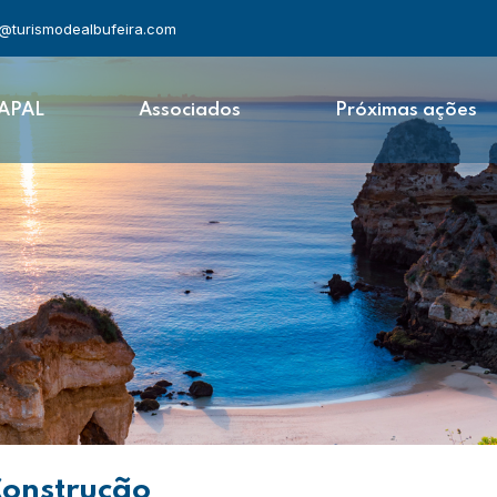
l@turismodealbufeira.com
 APAL
Associados
Próximas ações
Construção