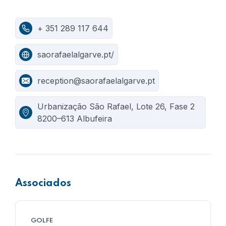
+ 351 289 117 644
saorafaelalgarve.pt/
reception@saorafaelalgarve.pt
Urbanização São Rafael, Lote 26, Fase 2
8200–613 Albufeira
Associados
GOLFE