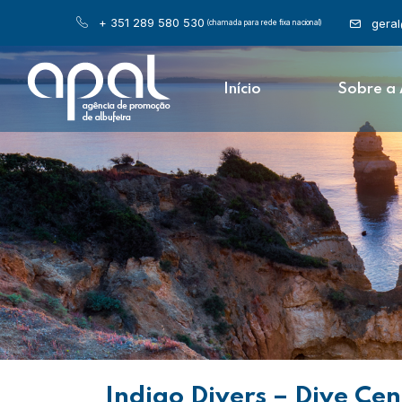
+ 351 289 580 530
gera
(chamada para rede fixa nacional)
Início
Sobre a
Indigo Divers – Dive Ce