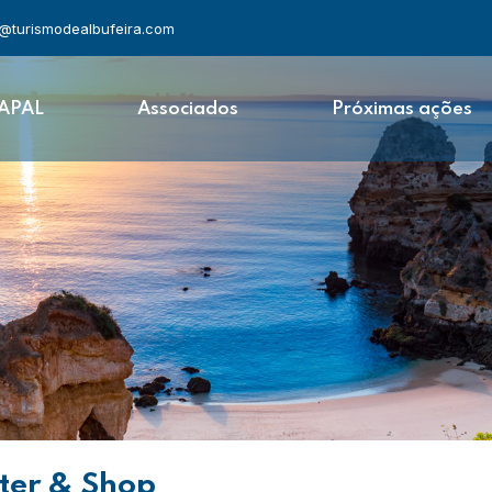
l@turismodealbufeira.com
 APAL
Associados
Próximas ações
nter & Shop