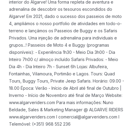
interior do Algarve! Uma forma repleta de aventura e
adrenalina de descobrir os tesouros escondidos do
Algarve! Em 2021, dado o sucesso dos passeios de moto
4, ampliámos o nosso portfolio de atividades em todo-o-
terreno e lançámos os Passeios de Buggy e os Safaris
Privados. Uma injeção de adrenalina para individuais e
grupos...!
Passeios de Moto 4 e Buggy (programas
disponíveis):
- Experiência 1h30
- Meio Dia 3h00
- Dia
Inteiro 7h00 c/ almoço incluído
Safaris Privados:
- Meio
Dia 4h
- Dia Inteiro 7h
- Sunset 6h
Lojas: Albufeira,
Fontainhas, Vilamoura, Portimão e Lagos.
Tours: Quad
Tours, Buggy Tours, Private Jeep Safaris.
Horário: 09.00 -
18.00
Época: Verão - Início de Abril até final de Outubro |
Inverno - Início de Novembro até final de Março
Website:
www.algarveriders.com
Para mais informações:
Nuno
Beldade, Sales & Marketing Manager @ ALGARVE RIDERS
www.algarveriders.com I comercial@algarveriders.com I
Telemóvel: (+351) 968 552 236