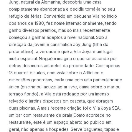
Jung, natural da Alemanha, descobriu uma casa
completamente abandonada e decidiu torná-la no seu
refúgio de férias.
Convertido em pequena Vila no início
dos anos de 1980, fez nome internacionalmente, tendo
ganho diversos prémios, mas só mais recentemente
começou a ganhar adeptos a nível nacional.
Sob a
direcção da jovem e carismática Joy Jung (filha do
proprietário), a verdade é que a Vila Joya é um lugar
muito especial. Ninguém imagina o que se esconde por
detrás dos muros amarelos da propriedade.
Com apenas
13 quartos e suites, com vista sobre o Atlântico e
dimensões generosas, cada uma com uma particularidade
única (piscina ou jacuzzi ao ar livre, cama sobre o mar ou
terraço florido), a Vila está rodeado por um imenso
relvado e jardins dispostos em cascata, que abraçam
duas piscinas.
A mais recente criação foi o Vila Joya SEA,
um bar com restaurante de praia
Como acontece no
restaurante, este é um espaço aberto ao público em
geral, não apenas a hóspedes.
Serve baguetes, tapas e