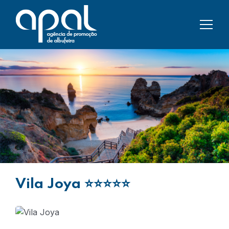
Vila Joya
⭐⭐⭐⭐⭐