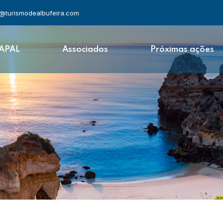
l@turismodealbufeira.com
 APAL
Associados
Próximas ações