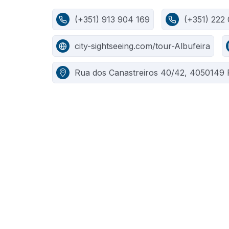
(+351) 913 904 169
(+351) 222
city-sightseeing.com/tour-Albufeira
Rua dos Canastreiros 40/42, 4050149 