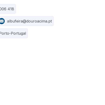
 006 418
albufeira@douroacima.pt
Porto-Portugal