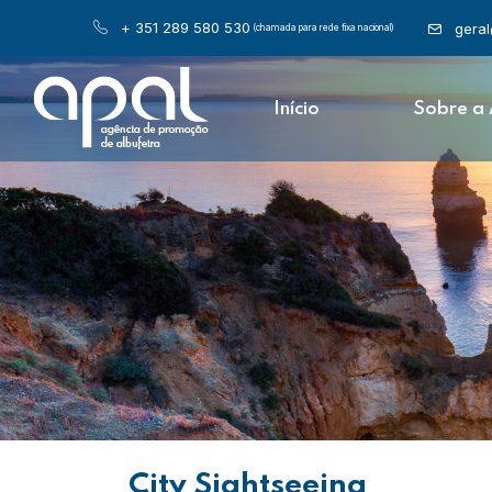
+ 351 289 580 530
gera
(chamada para rede fixa nacional)
Início
Sobre a
City Sightseeing